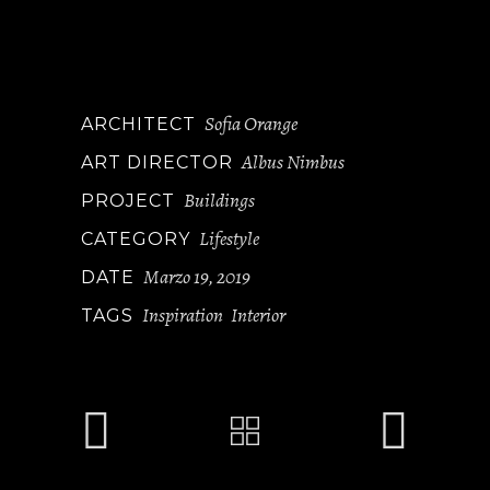
beatae vitae dicta sunt explicabo
cotetur consectet uradipisci velitmse
dquia lordl
Sofia Orange
ARCHITECT
Albus Nimbus
ART DIRECTOR
Buildings
PROJECT
Lifestyle
CATEGORY
Marzo 19, 2019
DATE
Inspiration
Interior
TAGS
,