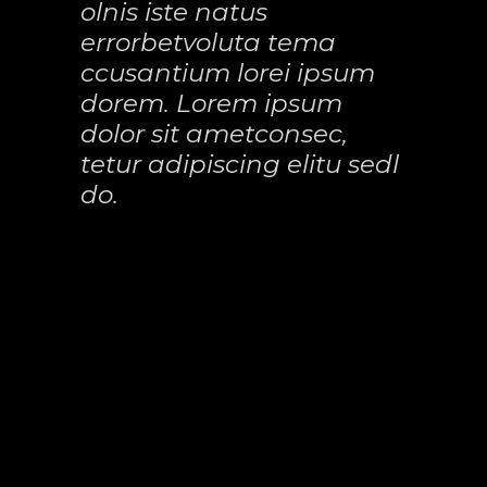
olnis iste natus
errorbetvoluta tema
ccusantium lorei ipsum
dorem. Lorem ipsum
dolor sit ametconsec,
tetur adipiscing elitu sedl
do.
At vero eos et accusamus et iusto odio
dignis simos ducimus qui blanditiis
praesentium voluptatum deleniti atque
corryi upti quos dolores et quasmoles
qui dolorem ipsum quia dolor sit amet,
consectetur adipisci velit, sed quiak
loreadipiscing sed do eiusmod tempor
elit. Sed ut pers piciatisund eomnis im
accam, eaque ipsa quae abt illonvet
ntore veritatis et quasi architecto