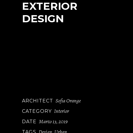
EXTERIOR
DESIGN
At vero eos et accusamus et iusto odio
dignis simos ducim usqui blanditiis
praesentium voluptatum delen iti
atque corryi uptituos dolores et quas
molestias ye epturi sint occae cati
cupidi resblanditiis praesentiu volupt
atum deleniti atque corryi tate non
dugaol.
Sofia Orange
ARCHITECT
Interior
CATEGORY
Marzo 13, 2019
DATE
Design
Urban
TAGS
,