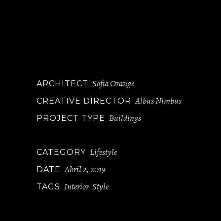
accam, eaque ipsa quae ab illo
inventore veritatis et quasi architecto
beatae vitae dicta sunt explicabo
cotetur consectetur adipisci velit, sed
quia loreadipiscing adipisci vel
Sofia Orange
ARCHITECT
Albus Nimbus
CREATIVE DIRECTOR
Buildings
PROJECT TYPE
Lifestyle
CATEGORY
Abril 2, 2019
DATE
Interior
Style
TAGS
,