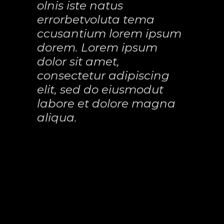
olnis iste natus
errorbetvoluta tema
ccusantium lorem ipsum
dorem. Lorem ipsum
dolor sit amet,
consectetur adipiscing
elit, sed do eiusmodut
labore et dolore magna
aliqua.
At vero eos et accusamus et iusto odio
dignis simos ducimus qui blanditiis
praesentium voluptatum deleniti atque
corryi upti quos dolores et quas moles
qui dolorem ipsum quia dolor sit amet,
consectetur adipisci velit, sed quia
loreadipiscing sed do eiusmod tempor
elit. Sed ut perspiciatis unde omnis im