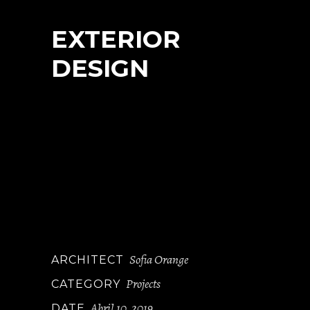
EXTERIOR
DESIGN
At vero eos et accusamus et iusto odio
dignis simos ducim usqui blanditiis
praesentium voluptatum delen iti
atque corryi uptituos dolores et quas
molestias ye epturi sint occae cati
cupidi resblanditiis praesentiu volupt
atum deleniti atque corryi tate non
dugaol.
Sofia Orange
ARCHITECT
Projects
CATEGORY
Abril 10, 2019
DATE