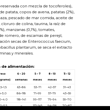
 (preservada con mezcla de tocoferoles),
de patata, copos de avena, patatas (2%),
linaza, pescado de mar comida, aceite de
loruro de colina, taurina, la raíz de
,1%), manzanas (0,1%), tomates,
de romero, de escamas de perejil,
tación secas de Enterococcus faecium,
obacillus plantarum, se seca el extracto
minas y minerales.
 de alimentación:
Peso
6
–
20
5
–
7
8
–
10
11
–
12
ogramo)
semanas
meses
meses
meses
,5
–
1,5
63
–
86
53
–
71
42
–
57
31
–
43
5
–
3,0
86
–
118
71
–
99
57
–
79
43
–
59
0
–
4.0
118
–
141
99
–
117
79
–
94
59
–
70
.0
–
5.5
–
117
–
145
94
–
116
70
–
87