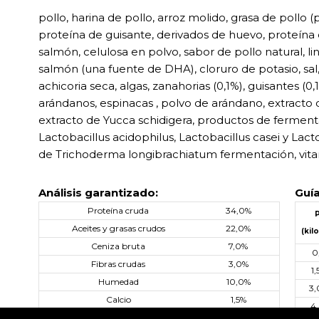
pollo, harina de pollo, arroz molido, grasa de pollo
proteína de guisante, derivados de huevo, proteína 
salmón, celulosa en polvo, sabor de pollo natural, 
salmón (una fuente de DHA), cloruro de potasio, sal, c
achicoria seca, algas, zanahorias (0,1%), guisantes (0
arándanos, espinacas , polvo de arándano, extracto 
extracto de Yucca schidigera, productos de fermen
Lactobacillus acidophilus, Lactobacillus casei y Lact
de Trichoderma longibrachiatum fermentación, vita
Análisis garantizado:
Guía
Proteína cruda
34,0%
Aceites y grasas crudos
22,0%
(kil
Ceniza bruta
7,0%
0
Fibras crudas
3,0%
1,
Humedad
10,0%
3,
Calcio
1,5%
4
Fósforo
1,2%