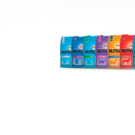
S
 DE