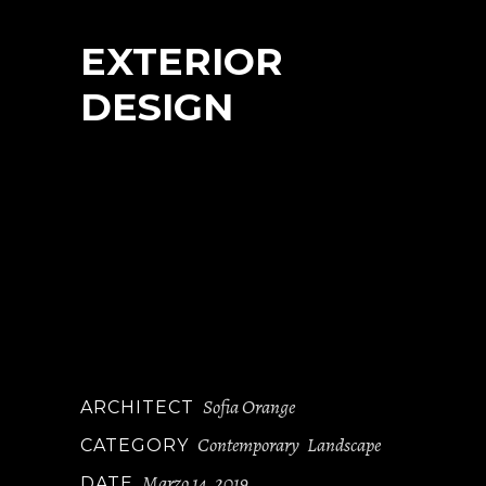
EXTERIOR
DESIGN
At vero eos et accusamus et iusto odio
dignis simos ducim usqui blanditiis
praesentium voluptatum delen iti
atque corryi uptituos dolores et quas
molestias ye epturi sint occae cati
cupidi resblanditiis praesentiu volupt
atum deleniti atque corryi tate non
dugaol.
Sofia Orange
ARCHITECT
Contemporary
Landscape
CATEGORY
Marzo 14, 2019
DATE