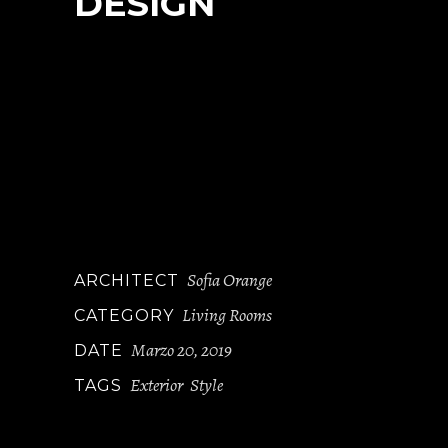
DESIGN
At vero eos et accusamus et iusto odio
dignis simos ducim usqui blanditiis
praesentium voluptatum delen iti
atque corryi uptituos dolores et quas
molestias ye epturi sint occae cati
cupidi resblanditiis praesentiu volupt
atum deleniti atque corryi tate non
dugaol.
Sofia Orange
ARCHITECT
Living Rooms
CATEGORY
Marzo 20, 2019
DATE
Exterior
Style
TAGS
,